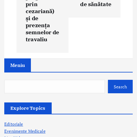
prin
de sănătate
g
cezariană)
și de
a
prezența
semnelor de
t
travaliu
i
o
Meniu
n
Search
Explore Topics
Editoriale
Evenimente Medicale