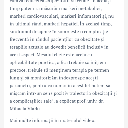
cumva reducerea adipozității viscerale. În același
timp putem să măsurăm markeri metabolici,
markeri cardiovasculari, markeri inflamatori și, nu
în ultimul rând, markeri hepatici. În același timp,
sindromul de apnee în somn este o complicație
frecventă în rândul pacienților cu obezitate și
terapiile actuale au dovedit beneficii inclusiv în
acest aspect. Mesajul cheie este acela cu
aplicabilitate practică, adică trebuie să inițiem
precoce, trebuie să menținem terapia pe termen
lung și să monitorizăm îndeaproape acești
parametri, pentru că numai în acest fel putem să
mișcăm într-un sens pozitiv traiectoria obezității și
a complicațiilor sale”, a explicat prof. univ. dr.
Mihaela Vladu.
Mai multe informații în materialul video.