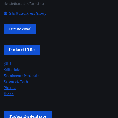
Linkuri Utile
Știri
Editoriale
Evenimente Medicale
Science&Tech
Pharma
Video
Taguri Evidențiate
gardă
gripă
medici rezidenți
pediatrie
prelevare de organe
prof. dr. Mihai Craiu
rezidenți
semne AVC