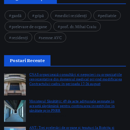
Postari Recente
CNAS organizează consultări și negocieri cu organizațiile
reprezentative din domeniul medical privind modificarea
Contractului-cadru în perioada 17-26 august
by Briana Teodorescu
Ministerul Sănătății: 49 de acte adiționale semnate în
această săptămână pentru continuarea investițiilor în
sănătate prin PNRR
by Briana Teodorescu
ANT: Trei prelevări de organe și țesuturi la Bistrița și
Oradea în ultimele 48 de ore
by Briana Teodorescu