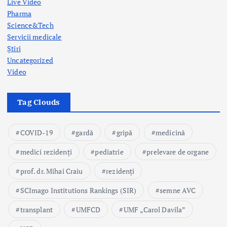
Live Video
Pharma
Science&Tech
Servicii medicale
Știri
Uncategorized
Video
Tag Clouds
COVID-19
gardă
gripă
medicină
medici rezidenți
pediatrie
prelevare de organe
prof. dr. Mihai Craiu
rezidenți
SCImago Institutions Rankings (SIR)
semne AVC
transplant
UMFCD
UMF „Carol Davila”