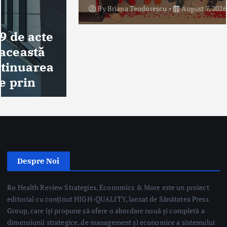
By
Briana Teodorescu
August 7, 2026
271 views
Despre Noi
Ro Health Review Strategies, Economics & More este un proiect
editorial cu conținut HIGH-QUALITY, lansat de Sănătatea Press
Group, care își propune să ofere o abordare nouă și completă a
dimensiunii strategice, de management și economice a sistemului
de sănătate din România.
Sănătatea Press Group
Trimite email