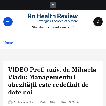
S
k
i
p
t
Știri din domeniul sănătății!
o
c
o
Home
n
t
e
n
VIDEO Prof. univ. dr. Mihaela
t
Vladu: Managementul
obezității este redefinit de
date noi
Mateescu Cristi
Video
,
Știri
May 19, 2026