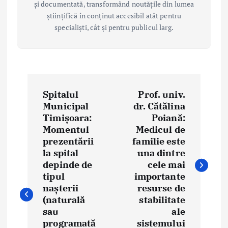
și documentată, transformând noutățile din lumea
științifică în conținut accesibil atât pentru
specialiști, cât și pentru publicul larg.
P
Spitalul
Prof. univ.
o
Municipal
dr. Cătălina
Timișoara:
Poiană:
s
Momentul
Medicul de
t
prezentării
familie este
la spital
una dintre
n
depinde de
cele mai
tipul
importante
a
nașterii
resurse de
(naturală
stabilitate
v
sau
ale
i
programată
sistemului