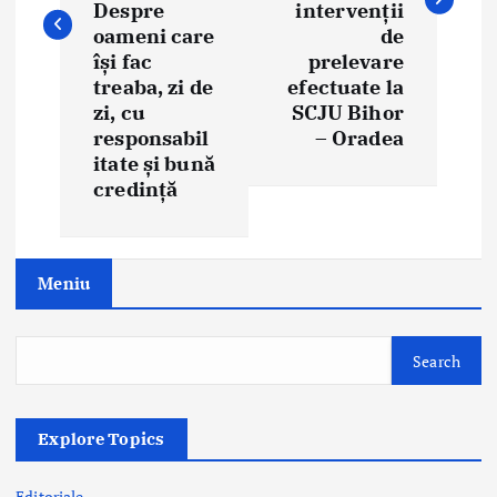
n
Despre
intervenții
oameni care
de
a
își fac
prelevare
treaba, zi de
efectuate la
v
zi, cu
SCJU Bihor
i
responsabil
– Oradea
itate și bună
g
credință
a
t
Meniu
i
o
Search
n
Explore Topics
Editoriale