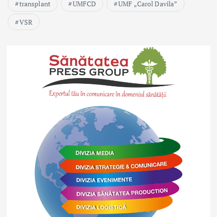
transplant
UMFCD
UMF „Carol Davila”
VSR