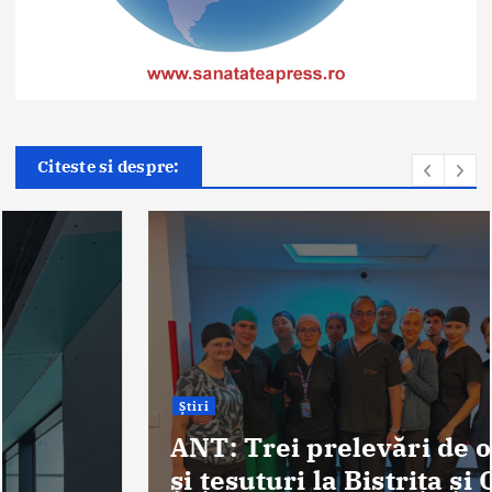
Citeste si despre:
Știri
ANT: Trei prelevări de organe
și țesuturi la Bistrița și Oradea