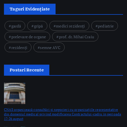
prelevare de organe
prof. dr. Mihai Craiu
rezidenți
semne AVC
Postari Recente
CNAS organizează consultări și negocieri cu organizațiile reprezentative
din domeniul medical privind modificarea Contractului-cadru în perioada
17-26 august
by Briana Teodorescu
Ministerul Sănătății: 49 de acte adiționale semnate în această săptămână
pentru continuarea investițiilor în sănătate prin PNRR
by Briana Teodorescu