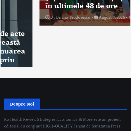
în ultimele 48 de ore
By
Briana Teodorescu
August 7, 2026
234 views
Despre Noi
Ro Health Review Strategies, Economics & More este un proiect
editorial cu conținut HIGH-QUALITY, lansat de Sănătatea Press
Group, care își propune să ofere o abordare nouă și completă a
dimensiunii strategice, de management și economice a sistemului
de sănătate din România.
Sănătatea Press Group