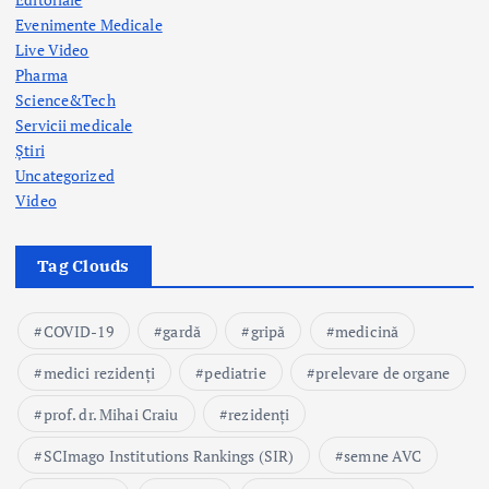
Evenimente Medicale
Live Video
Pharma
Science&Tech
Servicii medicale
Știri
Uncategorized
Video
Tag Clouds
COVID-19
gardă
gripă
medicină
medici rezidenți
pediatrie
prelevare de organe
prof. dr. Mihai Craiu
rezidenți
SCImago Institutions Rankings (SIR)
semne AVC