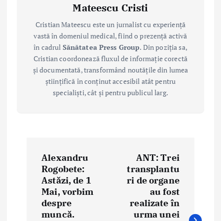
Mateescu Cristi
Cristian Mateescu este un jurnalist cu experiență
vastă în domeniul medical, fiind o prezență activă
în cadrul
Sănătatea Press Group
. Din poziția sa,
Cristian coordonează fluxul de informație corectă
și documentată, transformând noutățile din lumea
științifică în conținut accesibil atât pentru
specialiști, cât și pentru publicul larg.
P
Alexandru
ANT: Trei
o
Rogobete:
transplantu
Astăzi, de 1
ri de organe
s
Mai, vorbim
au fost
t
despre
realizate în
muncă.
urma unei