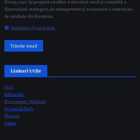
Trimite email
Linkuri Utile
Știri
Editoriale
Evenimente Medicale
Science&Tech
Pharma
Video
Taguri Evidențiate
gardă
gripă
medici rezidenți
pediatrie