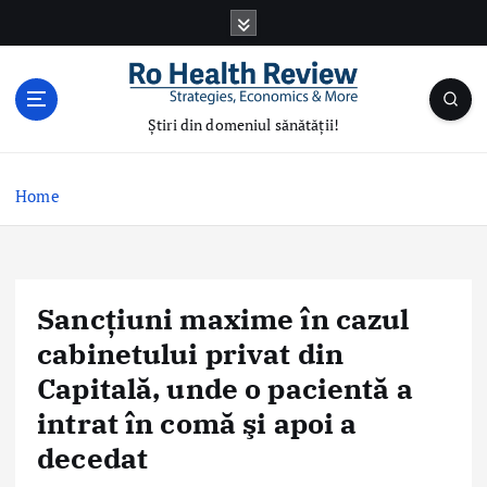
S
k
i
p
t
Știri din domeniul sănătății!
o
c
o
Home
n
t
e
n
Sancţiuni maxime în cazul
t
cabinetului privat din
Capitală, unde o pacientă a
intrat în comă şi apoi a
decedat