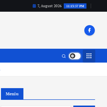
7, August 2026
11:13:58 PM
ă
Meniu