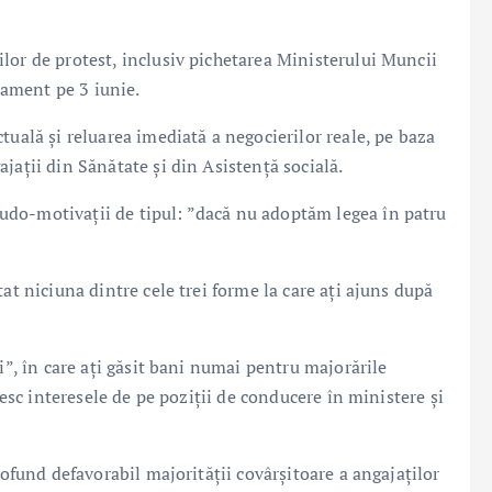
lor de protest, inclusiv pichetarea Ministerului Muncii
rlament pe 3 iunie.
tuală și reluarea imediată a negocierilor reale, pe baza
jații din Sănătate și din Asistență socială.
do-motivații de tipul: ”dacă nu adoptăm legea în patru
at niciuna dintre cele trei forme la care ați ajuns după
i”, în care ați găsit bani numai pentru majorările
vesc interesele de pe poziții de conducere în ministere și
rofund defavorabil majorității covârșitoare a angajaților