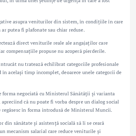
lui, în urma unei ședințe de urgență în care a fost
tive asupra veniturilor din sistem, în condițiile în care
 ar putea fi plafonate sau chiar reduse.
ectează direct veniturile reale ale angajaților care
, iar compensațiile propuse nu acoperă pierderile.
întrucât nu tratează echilibrat categoriile profesionale
nd în același timp incomplet, deoarece unele categorii de
 forma negociată cu Ministerul Sănătății și varianta
, apreciind că nu poate fi vorba despre un dialog social
e regăsesc în forma introdusă de Ministerul Muncii.
r din sănătate și asistență socială să li se ceară
 un mecanism salarial care reduce veniturile și