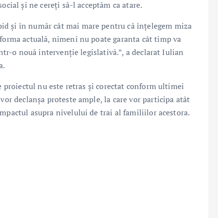
ocial și ne cereți să-l acceptăm ca atare.
id și în număr cât mai mare pentru că înțelegem miza
 forma actuală, nimeni nu poate garanta cât timp va
ntr-o nouă intervenție legislativă.”, a declarat Iulian
a.
e proiectul nu este retras și corectat conform ultimei
vor declanșa proteste ample, la care vor participa atât
pactul asupra nivelului de trai al familiilor acestora.