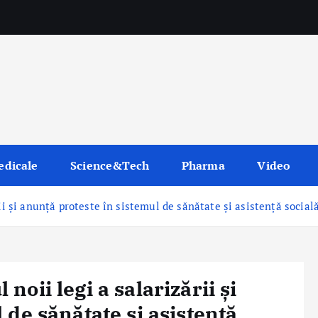
edicale
Science&Tech
Pharma
Video
ii și anunță proteste în sistemul de sănătate și asistență social
oii legi a salarizării și
 de sănătate și asistență