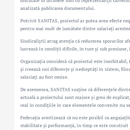
discutate în ultimele luni cu reprezentanții Guvernu
analizată publicarea documentului.
Potrivit SANITAS, proiectul ar putea avea efecte nega
pentru mai mult de jumătate dintre salariați acestea
Sindicaliștii atrag atenția că reducerea sporurilor af
lucrează în condiții dificile, în ture și sub presiune
Organizația consideră că proiectul este inechitabil, 
și creează noi diferențe și nedreptăți în sistem, fii
salariați au fost omise.
De asemenea, SANITAS susține că diferențele dintre
actuală a proiectului sunt majore și greu de explicat
real în condițiile în care elementele convenite nu s
Federația avertizează că nu este posibil ca angajațilo
stabilitate și performanță, în timp ce este construit