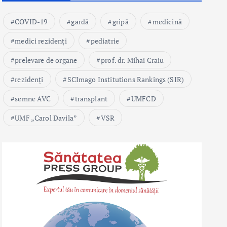
COVID-19
gardă
gripă
medicină
medici rezidenți
pediatrie
prelevare de organe
prof. dr. Mihai Craiu
rezidenți
SCImago Institutions Rankings (SIR)
semne AVC
transplant
UMFCD
UMF „Carol Davila”
VSR