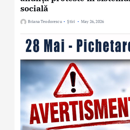
socială
Briana Teodorescu
Știri
May 26, 2026