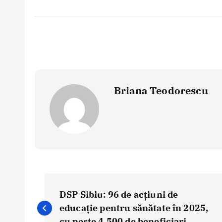
Briana Teodorescu
P
o
DSP Sibiu: 96 de acțiuni de
s
educație pentru sănătate în 2025,
cu peste 4.500 de beneficiari