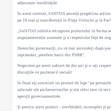
adâncește inechitățile.
În acest context, SANITAS anunță pregătirea acțiuni
pe 28 mai și manifestații în Piața Victoriei și la Pa
„SANITAS solicită retragerea proiectului în forma ac
angajamentelor asumate și a respectului față de anga
Domnilor guvernanți, nu vă mai ascundeți după pseu
săptămâni, pierdem banii din PNRR”.
Negociem pe acest subiect de doi ani și n-ați respect
discuțiile cu partenerii sociali!
În final ați construit un proiect de lege ”pe genunch
salariale ale parlamentarilor și ale celor care vă ser
agenții guvernamentale.
Și pentru acest proiect – inechitabil, incomplet și p