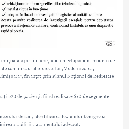
 Timișoara a pus în funcțiune un echipament modern de
 de sân, în cadrul proiectului „Modernizarea,
Timișoara”, finanțat prin Planul Național de Redresare
ați 320 de pacienți, fiind realizate 573 de segmente
cerului de sân, identificarea leziunilor benigne și
nirea stabilirii tratamentului adecvat.