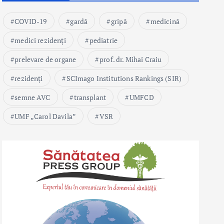
COVID-19
gardă
gripă
medicină
medici rezidenți
pediatrie
prelevare de organe
prof. dr. Mihai Craiu
rezidenți
SCImago Institutions Rankings (SIR)
semne AVC
transplant
UMFCD
UMF „Carol Davila”
VSR