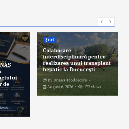
Știri
Colaborare
interdisciplinară pentru
realizarea unui transplant
AS
hepatic la Bucureşti
ului-
By
Briana Teodorescu
e
August 6, 2026
172 views
s