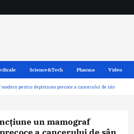
edicale
Science&Tech
Pharma
Video
 modern pentru depistarea precoce a cancerului de sân
uncțiune un mamograf
precoce a cancerului de sân