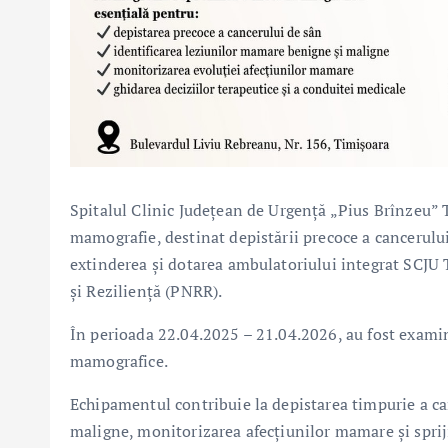
Spitalul Clinic Județean de Urgență „Pius Brînzeu”
mamografie, destinat depistării precoce a cancerului
extinderea și dotarea ambulatoriului integrat SCJU 
și Reziliență (PNRR).
În perioada 22.04.2025 – 21.04.2026, au fost examin
mamografice.
Echipamentul contribuie la depistarea timpurie a can
maligne, monitorizarea afecțiunilor mamare și spriji