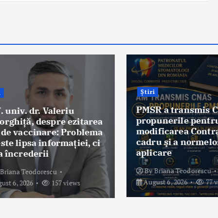
Știri
PMSR a transmis CN
niv. dr. Valeriu
propunerile pentru
hiţă, despre ezitarea
modificarea Contract
e vaccinare: Problema
cadru şi a normelor d
 lipsa informației, ci
aplicare
ncrederii
By
Briana Teodorescu
ana Teodorescu
August 6, 2026
77 view
6, 2026
157 views