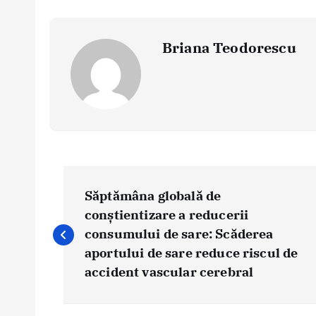
Briana Teodorescu
P
o
Săptămâna globală de
s
conștientizare a reducerii
consumului de sare: Scăderea
t
aportului de sare reduce riscul de
n
accident vascular cerebral
a
v