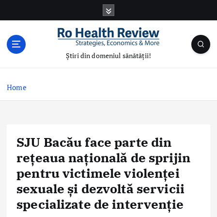
S
k
i
p
t
Știri din domeniul sănătății!
o
c
o
Home
n
t
e
n
SJU Bacău face parte din
t
rețeaua națională de sprijin
pentru victimele violenței
sexuale și dezvoltă servicii
specializate de intervenție