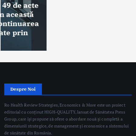
Despre Noi
Ro Health Review Strategies, Economics & More este un proiect
editorial cu conținut HIGH-QUALITY, lansat de Sănătatea Press
Group, care își propune să ofere o abordare nouă și completă a
dimensiunii strategice, de management și economice a sistemului
de sănătate din România.
Sănătatea Press Group
Trimite email