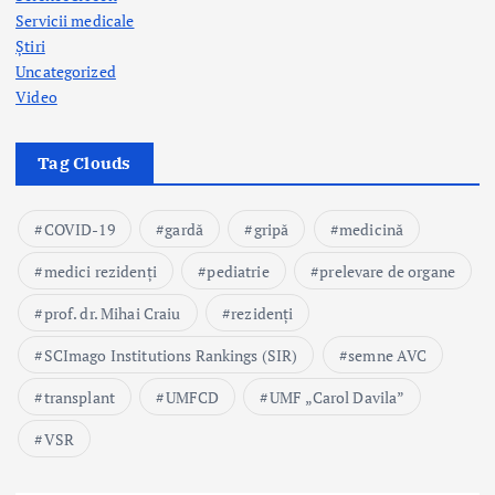
Servicii medicale
Știri
Uncategorized
Video
Tag Clouds
COVID-19
gardă
gripă
medicină
medici rezidenți
pediatrie
prelevare de organe
prof. dr. Mihai Craiu
rezidenți
SCImago Institutions Rankings (SIR)
semne AVC
transplant
UMFCD
UMF „Carol Davila”
VSR