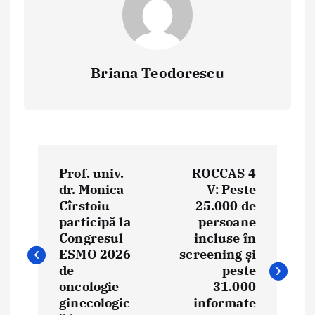
Briana Teodorescu
P
Prof. univ.
ROCCAS 4
o
dr. Monica
V: Peste
Cîrstoiu
25.000 de
s
participă la
persoane
t
Congresul
incluse în
ESMO 2026
screening și
n
de
peste
oncologie
31.000
a
ginecologic
informate