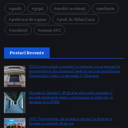
Postari Recente
CNAS organizează consultări și negocieri cu organizațiile
reprezentative din domeniul medical privind modificarea
Contractului-cadru în perioada 17-26 august
by Briana Teodorescu
Ministerul Sănătății: 49 de acte adiționale semnate în
această săptămână pentru continuarea investițiilor în
sănătate prin PNRR
by Briana Teodorescu
ANT: Trei prelevări de organe și țesuturi la Bistrița și
Oradea în ultimele 48 de ore
by Briana Teodorescu
Copyright © 2026 Ro Health Review | Powered by
Sănătatea Press