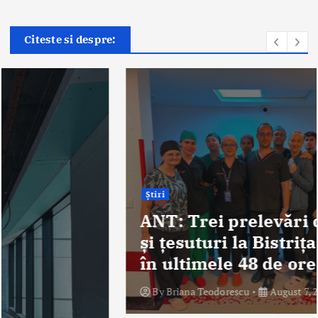
Citeste si despre:
Știri
ANT: Trei prelevări de organe
și țesuturi la Bistrița și Oradea
în ultimele 48 de ore
By
Briana Teodorescu
August 7, 2026
279 views