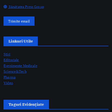
Linkuri Utile
Știri
Editoriale
Evenimente Medicale
Science&Tech
Pharma
Video
Taguri Evidențiate
gardă
gripă
medici rezidenți
pediatrie
prelevare de organe
prof. dr. Mihai Craiu
rezidenți
semne AVC