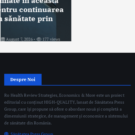
Despre Noi
Ro Health Review Strategies, Economics & More este un proiect
editorial cu conținut HIGH-QUALITY, lansat de Sănătatea Press
Group, care își propune să ofere o abordare nouă și completă a
dimensiunii strategice, de management și economice a sistemului
de sănătate din România.
Sănătatea Press Group
Trimite email
Linkuri Utile