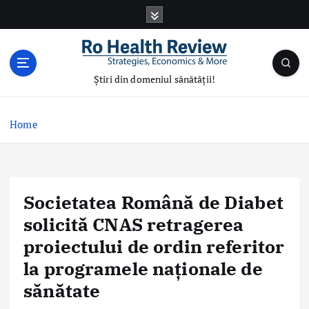
S
k
i
p
t
Știri din domeniul sănătății!
o
c
o
Home
n
t
e
n
Societatea Română de Diabet
t
solicită CNAS retragerea
proiectului de ordin referitor
la programele naţionale de
sănătate