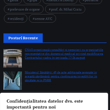
CNAS organizează consultări și negocieri cu organizațiile
reprezentative din domeniul medical privind modificarea
Contractului-cadru în perioada 17-26 august
by Briana Teodorescu
Ministerul Sănătății: 49 de acte adiționale semnate în
această săptămână pentru continuarea investițiilor în
sănătate prin PNRR
by Briana Teodorescu
ANT: Trei prelevări de organe și țesuturi la Bistrița și
Oradea în ultimele 48 de ore
by Briana Teodorescu
Copyright © 2026 Ro Health Review | Powered by
Sănătatea Press
Group
Confidențialitatea datelor dvs. este
importantă pentru noi