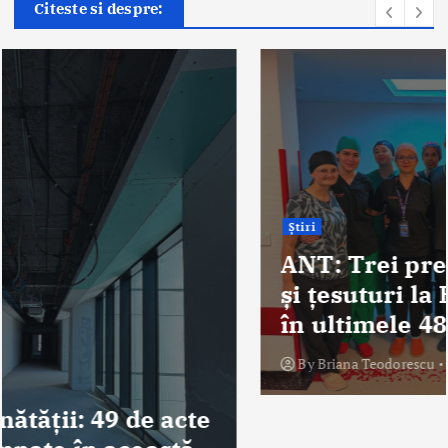
Citeste si despre:
Știri
ANT: Trei prelevări de organe
și țesuturi la Bistrița și Oradea
în ultimele 48 de ore
By
Briana Teodorescu
August 7, 2026
282 views