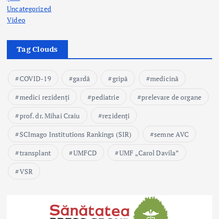
Uncategorized
Video
Tag Clouds
COVID-19
gardă
gripă
medicină
medici rezidenți
pediatrie
prelevare de organe
prof. dr. Mihai Craiu
rezidenți
SCImago Institutions Rankings (SIR)
semne AVC
transplant
UMFCD
UMF „Carol Davila”
VSR