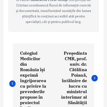
Cristian coordonează fluxul de informație corectă
și documentată, transformând noutățile din lumea
științifică în conținut accesibil atât pentru
specialiști, cât și pentru publicul larg.
P
Colegiul
Președinta
o
Medicilor
CMR, prof.
din
univ. dr.
s
România își
Cătălina
t
exprimă
Poiană,
îngrijorarea
întâlnire de
n
cu privire la
lucru cu
prevederile
ministrul
a
propuse în
interimar al
proiectul
Sănătății
v