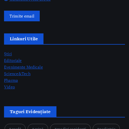
Știri
Editoriale
Evenimente Medicale
Science&Tech
Pharma
Video
Taguri Evidențiate
gardă
gripă
medici rezidenți
pediatrie
prelevare de organe
prof. dr. Mihai Craiu
rezidenți
semne AVC
Postari Recente