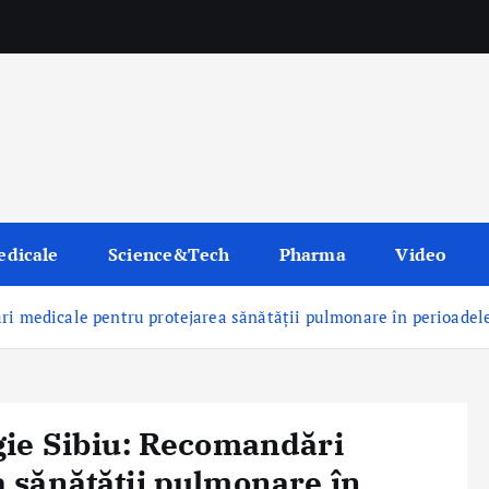
edicale
Science&Tech
Pharma
Video
ri medicale pentru protejarea sănătății pulmonare în perioadel
gie Sibiu: Recomandări
 sănătății pulmonare în