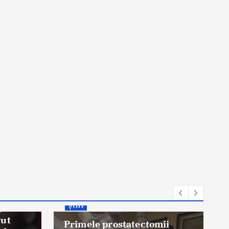
Știri
n
vut
Primele prostatectomii