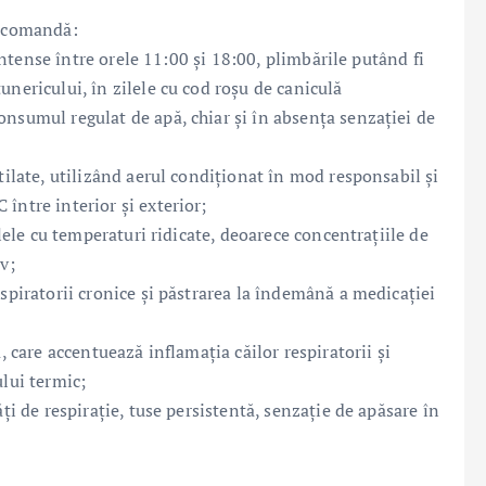
recomandă:
 intense între orele 11:00 și 18:00, plimbările putând fi
unericului, în zilele cu cod roșu de caniculă
onsumul regulat de apă, chiar și în absența senzației de
tilate, utilizând aerul condiționat în mod responsabil și
între interior și exterior;
ilele cu temperaturi ridicate, deoarece concentrațiile de
v;
espiratorii cronice și păstrarea la îndemână a medicației
, care accentuează inflamația căilor respiratorii și
ului termic;
ți de respirație, tuse persistentă, senzație de apăsare în