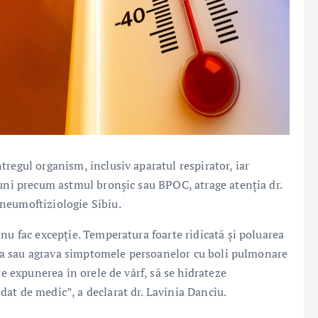
regul organism, inclusiv aparatul respirator, iar
iuni precum astmul bronșic sau BPOC, atrage atenția dr.
neumoftiziologie Sibiu.
nu fac excepție. Temperatura foarte ridicată și poluarea
anșa sau agrava simptomele persoanelor cu boli pulmonare
te expunerea în orele de vârf, să se hidrateze
at de medic”, a declarat dr. Lavinia Danciu.