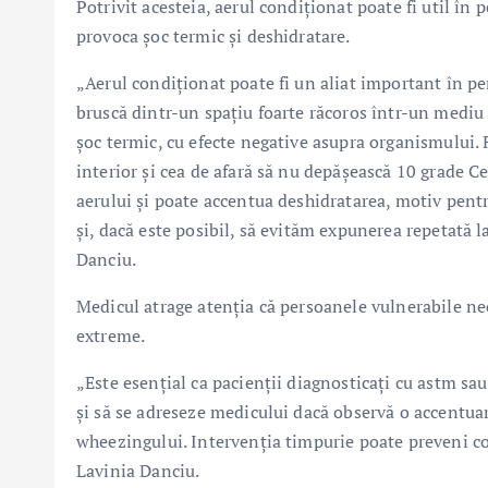
Potrivit acesteia, aerul condiționat poate fi util în 
provoca șoc termic și deshidratare.
„Aerul condiționat poate fi un aliat important în per
bruscă dintr-un spațiu foarte răcoros într-un mediu
șoc termic, cu efecte negative asupra organismului
interior și cea de afară să nu depășească 10 grade Ce
aerului și poate accentua deshidratarea, motiv pent
și, dacă este posibil, să evităm expunerea repetată l
Danciu.
Medicul atrage atenția că persoanele vulnerabile ne
extreme.
„Este esențial ca pacienții diagnosticați cu astm s
și să se adreseze medicului dacă observă o accentuare 
wheezingului. Intervenția timpurie poate preveni comp
Lavinia Danciu.