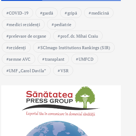
COVID-19
gardă
gripă
medicină
medici rezidenți
pediatrie
prelevare de organe
prof. dr. Mihai Craiu
rezidenți
SCImago Institutions Rankings (SIR)
semne AVC
transplant
UMFCD
UMF „Carol Davila”
VSR