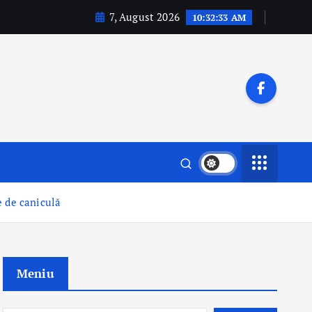
7, August 2026
10:32:35 AM
e de caniculă
Meniu