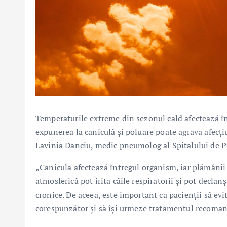
Temperaturile extreme din sezonul cald afectează înt
expunerea la caniculă și poluare poate agrava afecț
Lavinia Danciu, medic pneumolog al Spitalului de P
„Canicula afectează întregul organism, iar plămânii 
atmosferică pot irita căile respiratorii și pot decl
cronice. De aceea, este important ca pacienții să evi
corespunzător și să își urmeze tratamentul recomand