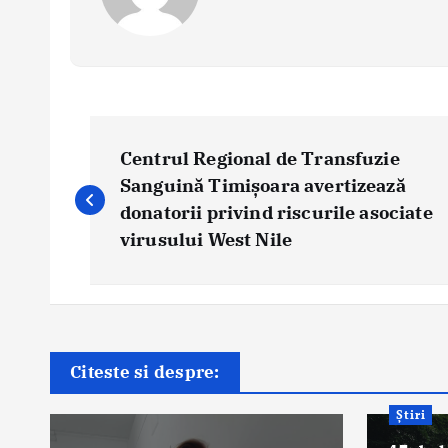
P
o
Centrul Regional de Transfuzie
s
Sanguină Timișoara avertizează
donatorii privind riscurile asociate
t
virusului West Nile
n
a
v
i
g
Citeste si despre:
a
Știri
t