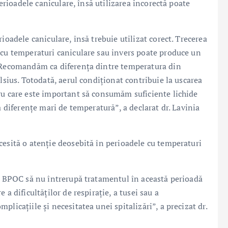
perioadele caniculare, însă utilizarea incorectă poate
ioadele caniculare, însă trebuie utilizat corect. Trecerea
 cu temperaturi caniculare sau invers poate produce un
. Recomandăm ca diferența dintre temperatura din
lsius. Totodată, aerul condiționat contribuie la uscarea
ru care este important să consumăm suficiente lichide
a diferențe mari de temperatură”, a declarat dr. Lavinia
cesită o atenție deosebită în perioadele cu temperaturi
au BPOC să nu întrerupă tratamentul în această perioadă
a dificultăților de respirație, a tusei sau a
licațiile și necesitatea unei spitalizări”, a precizat dr.