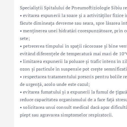
Specialiștii Spitalului de Pneumoftiziologie Sibiu 
• evitarea expunerii la soare și a activităților fizice
făcute dimineața devreme sau seara, spre lăsarea înt
• menținerea unei hidratări corespunzătoare, prin c
sete;
• petrecerea timpului în spații răcoroase și bine ven
evitând diferențele de temperatură mai mari de 10°C 
• limitarea expunerii la poluare și trafic intens în z
ozon și particule în suspensie pot crește semnificati
• respectarea tratamentului prescris pentru bolile r
de urgență, acolo unde este cazul;
• evitarea fumatului și a expunerii la fumul de țigară
reduce capacitatea organismului de a face față stres
• solicitarea unui consult medical dacă apar dificultă
piept sau agravarea simptomelor respiratorii.