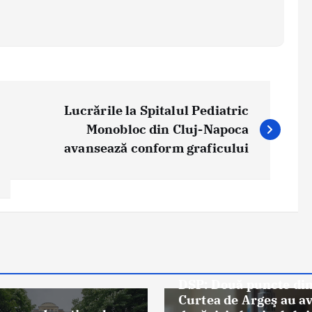
Lucrările la Spitalul Pediatric
Monobloc din Cluj-Napoca
avansează conform graficului
Știri
DSP: Două puncte di
Curtea de Argeş au a