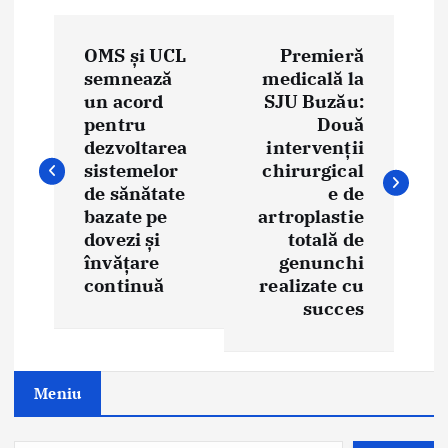
P
OMS și UCL
Premieră
o
semnează
medicală la
un acord
SJU Buzău:
s
pentru
Două
t
dezvoltarea
intervenții
sistemelor
chirurgical
n
de sănătate
e de
bazate pe
artroplastie
a
dovezi și
totală de
învățare
genunchi
v
continuă
realizate cu
i
succes
g
a
Meniu
t