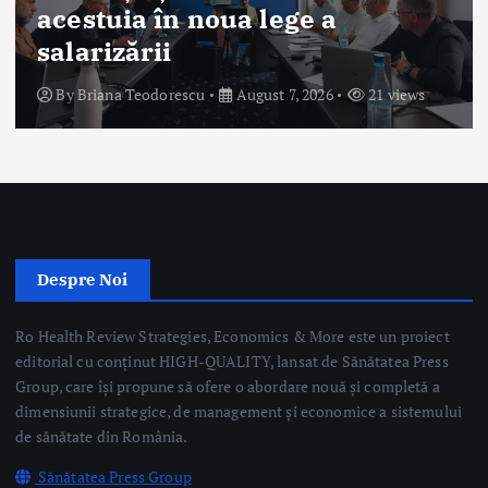
Internship al Guvernului
României
By
Briana Teodorescu
August 7, 2026
66 views
Despre Noi
Ro Health Review Strategies, Economics & More este un proiect
editorial cu conținut HIGH-QUALITY, lansat de Sănătatea Press
Group, care își propune să ofere o abordare nouă și completă a
dimensiunii strategice, de management și economice a sistemului
de sănătate din România.
Sănătatea Press Group