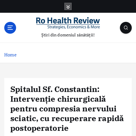
S
k
i
p
t
Știri din domeniul sănătății!
o
c
o
Home
n
t
e
n
Spitalul Sf. Constantin:
t
Intervenție chirurgicală
pentru compresia nervului
sciatic, cu recuperare rapidă
postoperatorie