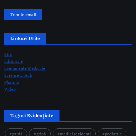
Trimite email
Linkuri Utile
Știri
Editoriale
Evenimente Medicale
Science&Tech
Pharma
Video
Taguri Evidențiate
gardă
gripă
medici rezidenți
pediatrie