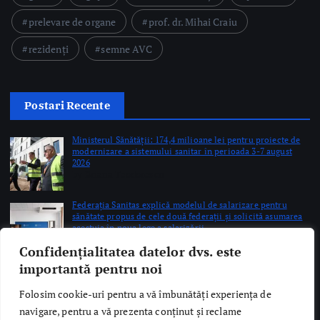
prelevare de organe
prof. dr. Mihai Craiu
rezidenți
semne AVC
Postari Recente
Ministerul Sănătății: 174,4 milioane lei pentru proiecte de
modernizare a sistemului sanitar în perioada 3-7 august
2026
by Briana Teodorescu
Federația Sanitas explică modelul de salarizare pentru
sănătate propus de cele două federații și solicită asumarea
acestuia în noua lege a salarizării
by Briana Teodorescu
Confidențialitatea datelor dvs. este
DSU: 200 de tineri, instruiți în acordarea primului ajutor
importantă pentru noi
prin Programul Oficial de Internship al Guvernului
României
by Briana Teodorescu
Folosim cookie-uri pentru a vă îmbunătăți experiența de
navigare, pentru a vă prezenta conținut și reclame