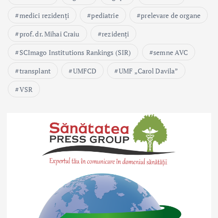
medici rezidenți
pediatrie
prelevare de organe
prof. dr. Mihai Craiu
rezidenți
SCImago Institutions Rankings (SIR)
semne AVC
transplant
UMFCD
UMF „Carol Davila”
VSR