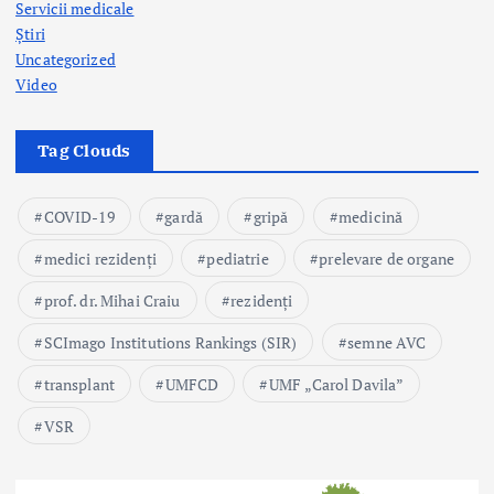
Servicii medicale
Știri
Uncategorized
Video
Tag Clouds
COVID-19
gardă
gripă
medicină
medici rezidenți
pediatrie
prelevare de organe
prof. dr. Mihai Craiu
rezidenți
SCImago Institutions Rankings (SIR)
semne AVC
transplant
UMFCD
UMF „Carol Davila”
VSR