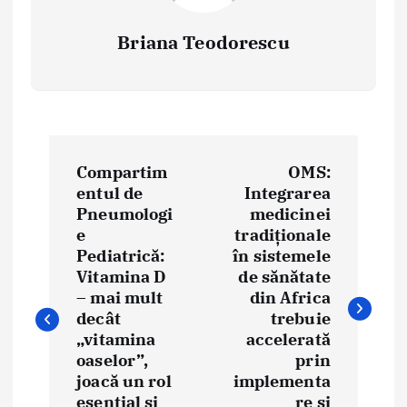
Briana Teodorescu
P
Compartim
OMS:
o
entul de
Integrarea
Pneumologi
medicinei
s
e
tradiționale
t
Pediatrică:
în sistemele
Vitamina D
de sănătate
n
– mai mult
din Africa
decât
trebuie
a
„vitamina
accelerată
oaselor”,
prin
v
joacă un rol
implementa
esențial și
re și