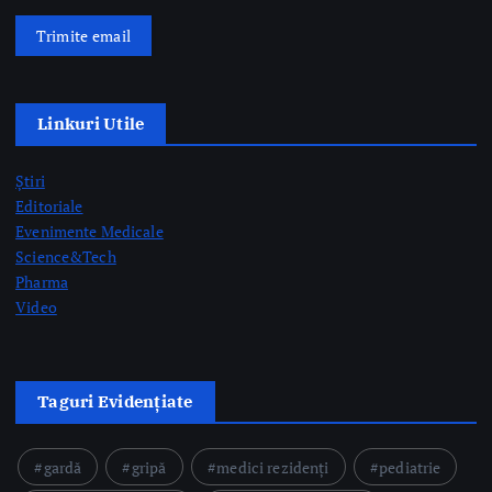
Știri
Editoriale
Evenimente Medicale
Science&Tech
Pharma
Video
Taguri Evidențiate
gardă
gripă
medici rezidenți
pediatrie
prelevare de organe
prof. dr. Mihai Craiu
rezidenți
semne AVC