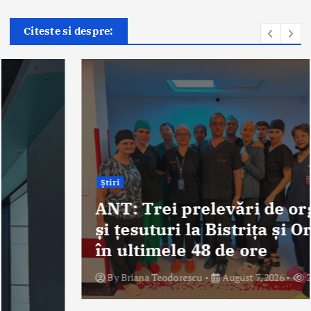
Citeste si despre:
Știri
ANT: Trei prelevări de organe
și țesuturi la Bistrița și Oradea
în ultimele 48 de ore
By
Briana Teodorescu
August 7, 2026
268 views