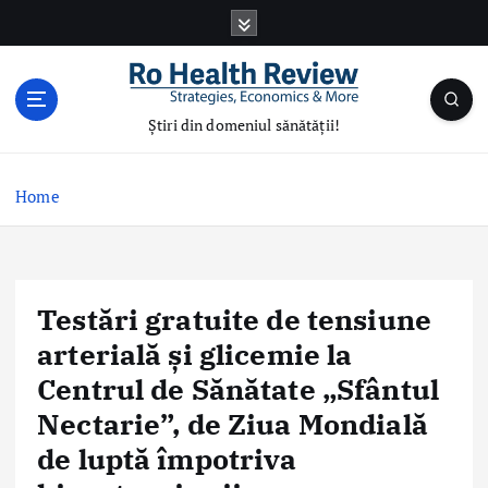
S
k
i
p
t
Știri din domeniul sănătății!
o
c
o
Home
n
t
e
n
Testări gratuite de tensiune
t
arterială și glicemie la
Centrul de Sănătate „Sfântul
Nectarie”, de Ziua Mondială
de luptă împotriva