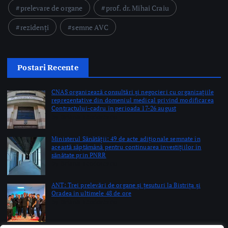
Postari Recente
CNAS organizează consultări și negocieri cu organizațiile
reprezentative din domeniul medical privind modificarea
Contractului-cadru în perioada 17-26 august
by Briana Teodorescu
Ministerul Sănătății: 49 de acte adiționale semnate în
această săptămână pentru continuarea investițiilor în
sănătate prin PNRR
by Briana Teodorescu
ANT: Trei prelevări de organe și țesuturi la Bistrița și
Oradea în ultimele 48 de ore
by Briana Teodorescu
Copyright © 2026 Ro Health Review | Powered by
Sănătatea Press
Group