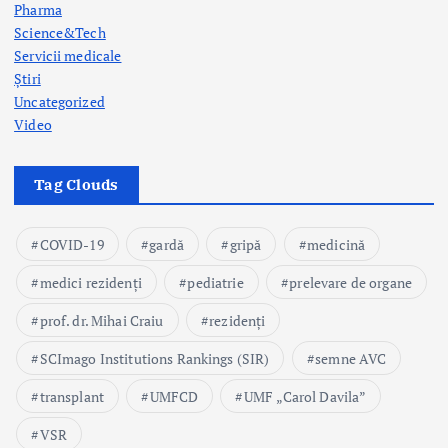
Pharma
Science&Tech
Servicii medicale
Știri
Uncategorized
Video
Tag Clouds
COVID-19
gardă
gripă
medicină
medici rezidenți
pediatrie
prelevare de organe
prof. dr. Mihai Craiu
rezidenți
SCImago Institutions Rankings (SIR)
semne AVC
transplant
UMFCD
UMF „Carol Davila”
VSR