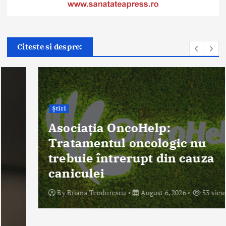
Citeste si despre:
Știri
Asociația OncoHelp:
Tratamentul oncologic nu
trebuie întrerupt din cauza
caniculei
By
Briana Teodorescu
August 6, 2026
53 views