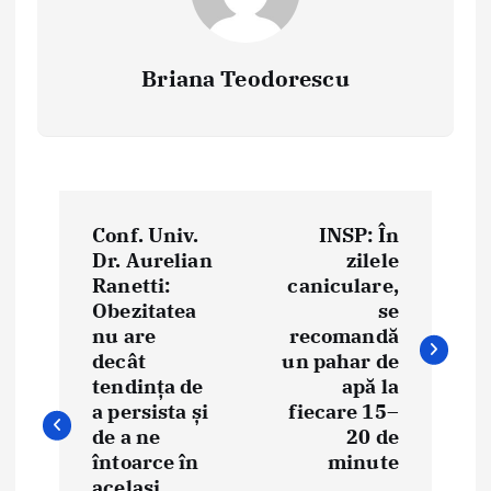
Briana Teodorescu
P
Conf. Univ.
INSP: În
o
Dr. Aurelian
zilele
Ranetti:
caniculare,
s
Obezitatea
se
t
nu are
recomandă
decât
un pahar de
n
tendința de
apă la
a persista și
fiecare 15–
a
de a ne
20 de
întoarce în
minute
v
același