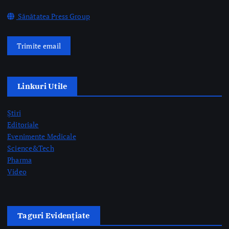
Știri
Editoriale
Evenimente Medicale
Science&Tech
Pharma
Video
Taguri Evidențiate
gardă
gripă
medici rezidenți
pediatrie
prelevare de organe
prof. dr. Mihai Craiu
rezidenți
semne AVC
Postari Recente