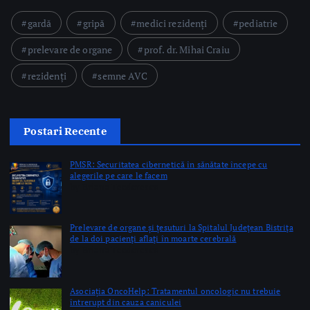
PMSR: Securitatea cibernetică în sănătate începe cu
alegerile pe care le facem
by Briana Teodorescu
Prelevare de organe și țesuturi la Spitalul Judeţean Bistriţa
de la doi pacienţi aflaţi în moarte cerebrală
by Briana Teodorescu
Asociația OncoHelp: Tratamentul oncologic nu trebuie
întrerupt din cauza caniculei
by Briana Teodorescu
Copyright © 2026 Ro Health Review | Powered by
Sănătatea Press
Group