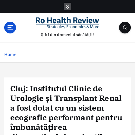
S
k
i
p
t
Știri din domeniul sănătății!
o
c
o
Home
n
t
e
n
Cluj: Institutul Clinic de
t
Urologie și Transplant Renal
a fost dotat cu un sistem
ecografic performant pentru
îmbunătățirea