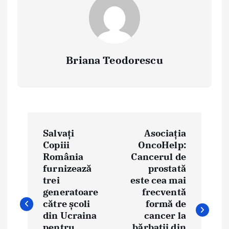
Briana Teodorescu
P
Salvați
Asociația
o
Copiii
OncoHelp:
România
Cancerul de
s
furnizează
prostată
t
trei
este cea mai
generatoare
frecventă
n
către școli
formă de
din Ucraina
cancer la
a
pentru
bărbații din