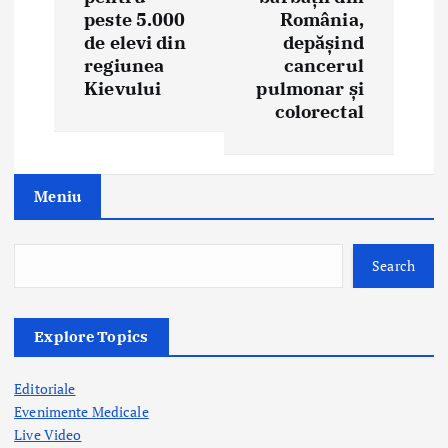
peste 5.000
România,
v
de elevi din
depășind
i
regiunea
cancerul
Kievului
pulmonar și
g
colorectal
a
t
Meniu
i
o
Search
n
Explore Topics
Editoriale
Evenimente Medicale
Live Video