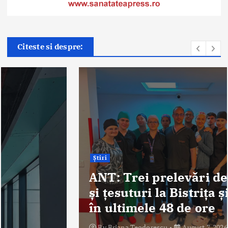
Citeste si despre:
Știri
ANT: Trei prelevări de organe
și țesuturi la Bistrița și Oradea
în ultimele 48 de ore
By
Briana Teodorescu
August 7, 2026
286 views