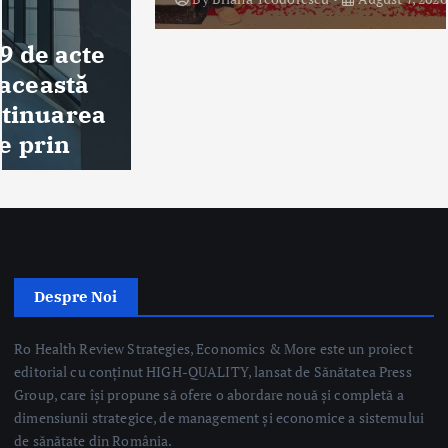
Despre Noi
Ro Health Review Strategies, Economics & More este un proiect
editorial cu conținut HIGH-QUALITY, lansat de Sănătatea Press
Group, care își propune să ofere o abordare nouă și completă a
dimensiunii strategice, de management și economice a sistemului
de sănătate din România.
Sănătatea Press Group
Trimite email