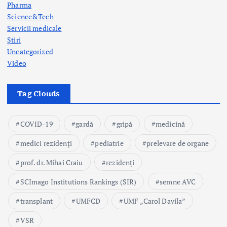
Pharma
Science&Tech
Servicii medicale
Știri
Uncategorized
Video
Tag Clouds
COVID-19
gardă
gripă
medicină
medici rezidenți
pediatrie
prelevare de organe
prof. dr. Mihai Craiu
rezidenți
SCImago Institutions Rankings (SIR)
semne AVC
transplant
UMFCD
UMF „Carol Davila”
VSR