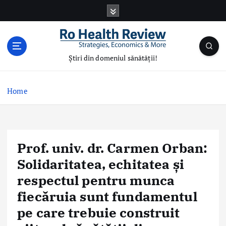
S
k
i
p
t
Știri din domeniul sănătății!
o
c
o
Home
n
t
e
n
Prof. univ. dr. Carmen Orban:
t
Solidaritatea, echitatea și
respectul pentru munca
fiecăruia sunt fundamentul
pe care trebuie construit