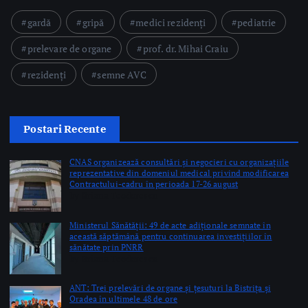
Postari Recente
CNAS organizează consultări și negocieri cu organizațiile
reprezentative din domeniul medical privind modificarea
Contractului-cadru în perioada 17-26 august
by Briana Teodorescu
Ministerul Sănătății: 49 de acte adiționale semnate în
această săptămână pentru continuarea investițiilor în
sănătate prin PNRR
by Briana Teodorescu
ANT: Trei prelevări de organe și țesuturi la Bistrița și
Oradea în ultimele 48 de ore
by Briana Teodorescu