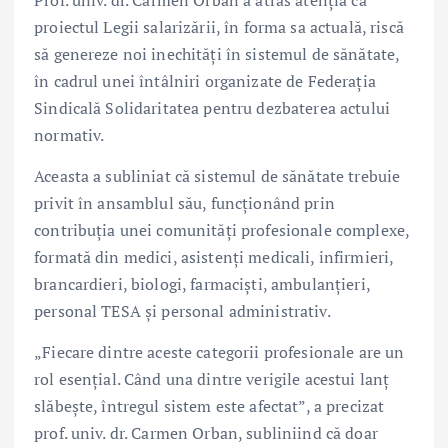
Prof. univ. dr. Carmen Orban
a atras atenția că
proiectul Legii salarizării, în forma sa actuală, riscă
să genereze noi inechități în sistemul de sănătate,
în cadrul unei întâlniri organizate de
Federația
Sindicală Solidaritatea
pentru dezbaterea actului
normativ.
Aceasta a subliniat că sistemul de sănătate trebuie
privit în ansamblul său, funcționând prin
contribuția unei comunități profesionale complexe,
formată din medici, asistenți medicali, infirmieri,
brancardieri, biologi, farmaciști, ambulanțieri,
personal TESA și personal administrativ.
„Fiecare dintre aceste categorii profesionale are un
rol esențial. Când una dintre verigile acestui lanț
slăbește, întregul sistem este afectat”, a precizat
prof. univ. dr.
Carmen Orban
, subliniind că doar