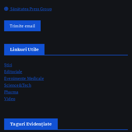
Linkuri Utile
Știri
Editoriale
Evenimente Medicale
Science&Tech
Pharma
Video
Taguri Evidențiate
gardă
gripă
medici rezidenți
pediatrie
prelevare de organe
prof. dr. Mihai Craiu
rezidenți
semne AVC