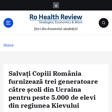
S
k
i
p
t
Știri din domeniul sănătății!
o
c
o
Home
n
t
e
n
Salvați Copiii România
t
furnizează trei generatoare
către școli din Ucraina
pentru peste 5.000 de elevi
din regiunea Kievului