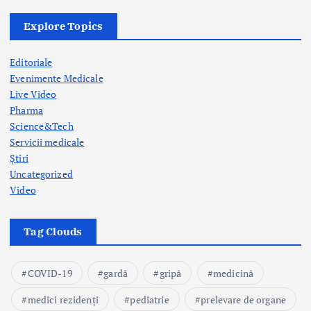
Explore Topics
Editoriale
Evenimente Medicale
Live Video
Pharma
Science&Tech
Servicii medicale
Știri
Uncategorized
Video
Tag Clouds
COVID-19
gardă
gripă
medicină
medici rezidenți
pediatrie
prelevare de organe