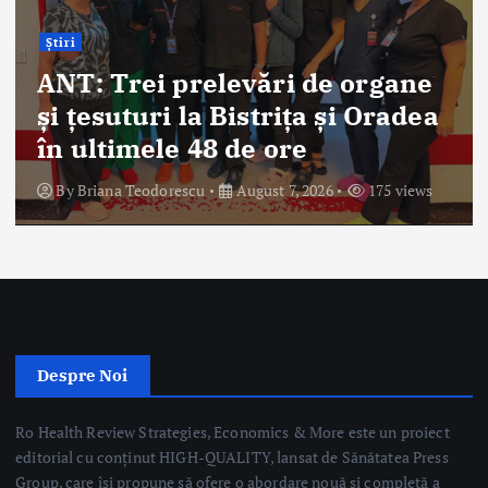
Știri
ANT: Trei prelevări de organe
și țesuturi la Bistrița și Oradea
în ultimele 48 de ore
By
Briana Teodorescu
August 7, 2026
175 views
Despre Noi
Ro Health Review Strategies, Economics & More este un proiect
editorial cu conținut HIGH-QUALITY, lansat de Sănătatea Press
Group, care își propune să ofere o abordare nouă și completă a