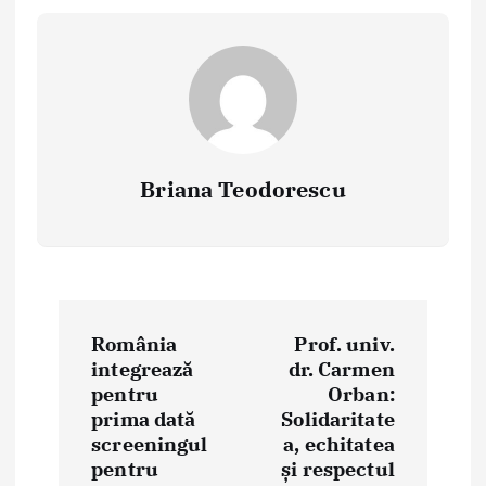
Briana Teodorescu
P
România
Prof. univ.
o
integrează
dr. Carmen
pentru
Orban:
s
prima dată
Solidaritate
t
screeningul
a, echitatea
pentru
și respectul