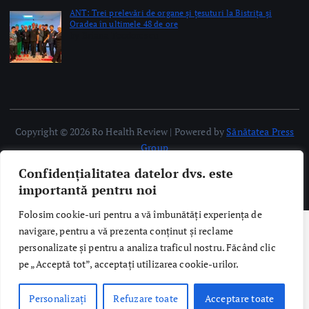
ANT: Trei prelevări de organe și țesuturi la Bistrița și
Oradea în ultimele 48 de ore
by Briana Teodorescu
Copyright © 2026 Ro Health Review | Powered by
Sănătatea Press
Group
Confidențialitatea datelor dvs. este
importantă pentru noi
Folosim cookie-uri pentru a vă îmbunătăți experiența de
navigare, pentru a vă prezenta conținut și reclame
personalizate și pentru a analiza traficul nostru. Făcând clic
pe „Acceptă tot”, acceptați utilizarea cookie-urilor.
Personalizați
Refuzare toate
Acceptare toate