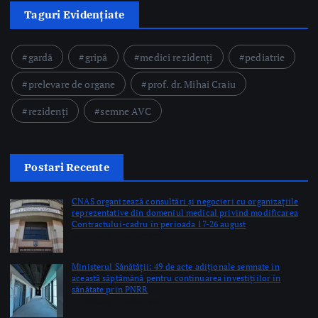
Taguri Evidențiate
gardă
gripă
medici rezidenți
pediatrie
prelevare de organe
prof. dr. Mihai Craiu
rezidenți
semne AVC
Postari Recente
CNAS organizează consultări și negocieri cu organizațiile
reprezentative din domeniul medical privind modificarea
Contractului-cadru în perioada 17-26 august
by Briana Teodorescu
Ministerul Sănătății: 49 de acte adiționale semnate în
această săptămână pentru continuarea investițiilor în
sănătate prin PNRR
by Briana Teodorescu