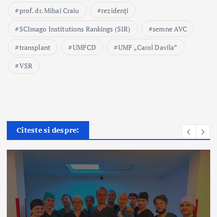
prof. dr. Mihai Craiu
rezidenți
SCImago Institutions Rankings (SIR)
semne AVC
transplant
UMFCD
UMF „Carol Davila”
VSR
Citeste si despre: