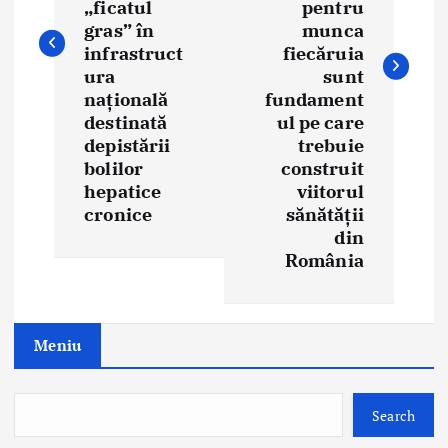
n
„ficatul
pentru
gras” în
munca
a
infrastruct
fiecăruia
ura
sunt
v
națională
fundament
i
destinată
ul pe care
depistării
trebuie
g
bolilor
construit
hepatice
viitorul
a
cronice
sănătății
din
t
România
i
o
Meniu
n
Search