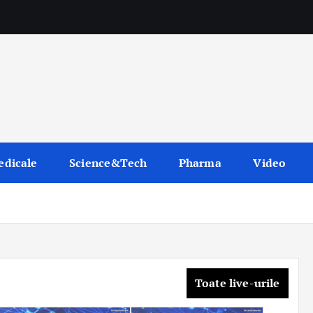
edicale
Science&Tech
Pharma
Video
Toate live-urile