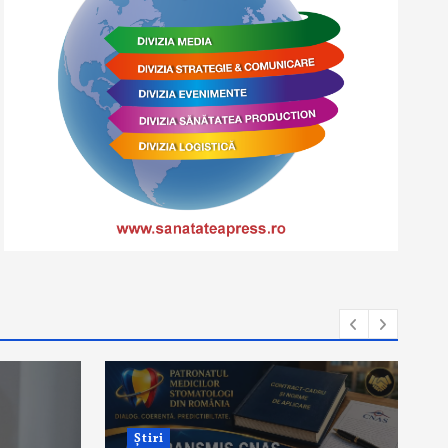
Știri
Colaborare
interdisciplinară pentru