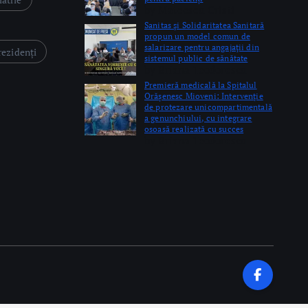
by Mateescu Cristi
Sanitas şi Solidaritatea Sanitară
propun un model comun de
salarizare pentru angajaţii din
rezidenți
sistemul public de sănătate
by Briana Teodorescu
Premieră medicală la Spitalul
Orășenesc Mioveni: Intervenţie
de protezare unicompartimentală
a genunchiului, cu integrare
osoasă realizată cu succes
by Briana Teodorescu