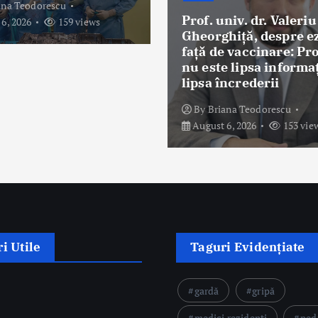
PMSR a transmis 
 univ. dr. Valeriu
propunerile pentr
rghiţă, despre ezitarea
modificarea Contra
 de vaccinare: Problema
cadru şi a normelor
te lipsa informației, ci
aplicare
a încrederii
By
Briana Teodorescu
Briana Teodorescu
August 6, 2026
76 v
st 6, 2026
153 views
i Utile
Taguri Evidențiate
gardă
gripă
medici rezidenți
ped