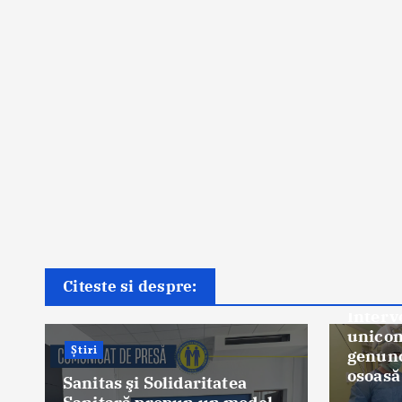
Știri
Premieră medicală la
Citeste si despre:
Spitalul Orășenesc Mioveni:
Intervenţie de protezare
unicompartimentală a
genunchiului, cu integrare
osoasă realizată cu succes
Știri