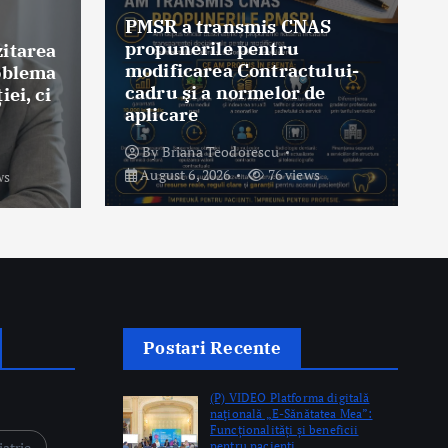
realizarea unui transplant
CNAS
hepatic la Bucureşti
u
ctului-
By
Briana Teodorescu
 de
August 6, 2026
167 views
iews
Postari Recente
(P) VIDEO Platforma digitală
naţională „E-Sănătatea Mea”:
Funcționalități și beneficii
iatrie
pentru pacienți