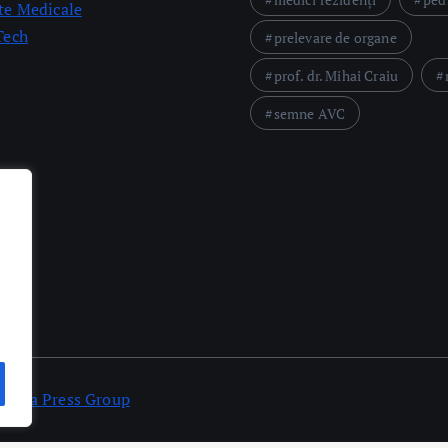
e Medicale
Tech
prelevare de organe
prof. dr. Mihai Craiu
semne AVC
tatea Press Group