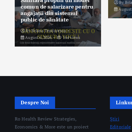
l
By
Briana Teodorescu
ru
Prof.
August 6, 2026
159 views
Gheo
faţă
nu es
lips
By
Augu
Despre Noi
Linkur
Ro Health Review Strategies,
Știri
Economics & More este un proiect
Editoriale