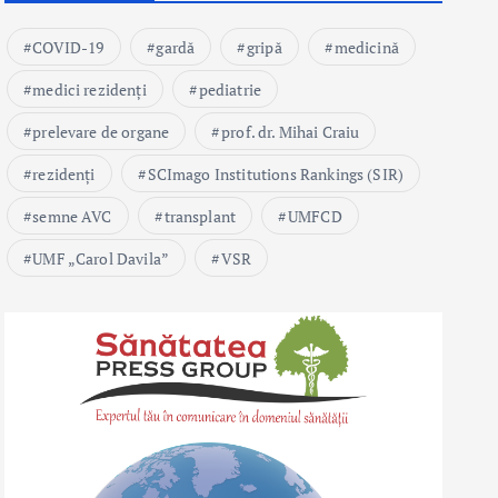
COVID-19
gardă
gripă
medicină
medici rezidenți
pediatrie
prelevare de organe
prof. dr. Mihai Craiu
rezidenți
SCImago Institutions Rankings (SIR)
semne AVC
transplant
UMFCD
UMF „Carol Davila”
VSR